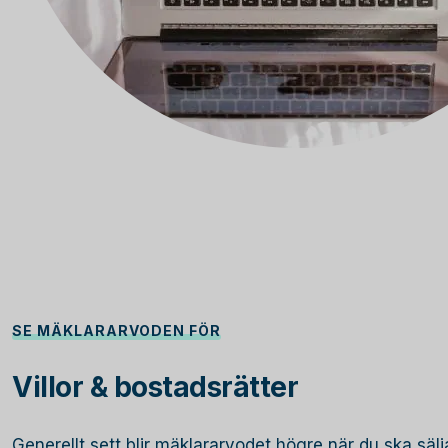
SE MÄKLARARVODEN FÖR
Villor & bostadsrätter
Generellt sett blir mäklararvodet högre när du ska sälja