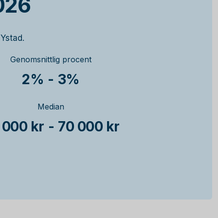
026
 Ystad.
Genomsnittlig procent
2%
-
3%
Median
 000 kr
-
70 000 kr