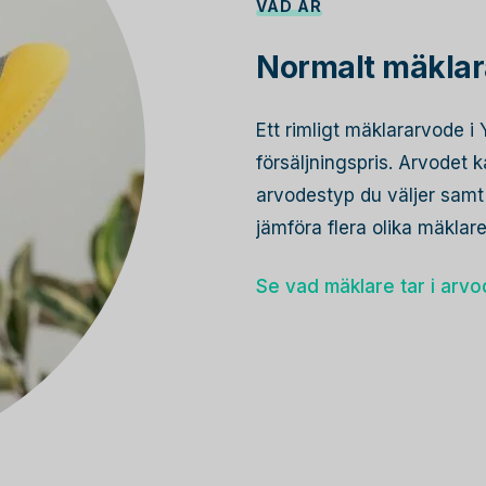
VAD ÄR
Normalt mäklar
Ett rimligt mäklararvode 
försäljningspris. Arvodet
arvodestyp du väljer samt 
jämföra flera olika mäkla
Se vad mäklare tar i arv