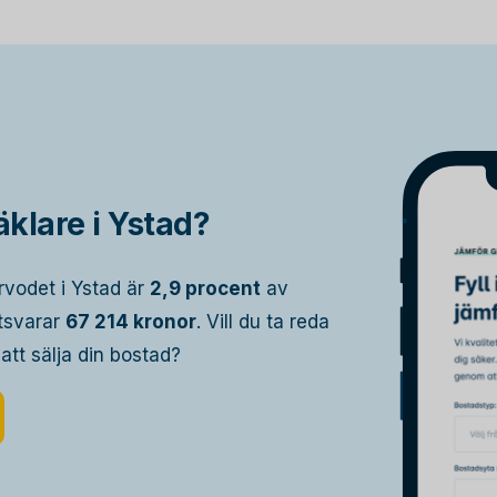
klare i Ystad?
rvodet i Ystad är
2,9 procent
av
otsvarar
67 214 kronor
. Vill du ta reda
 att sälja din bostad?