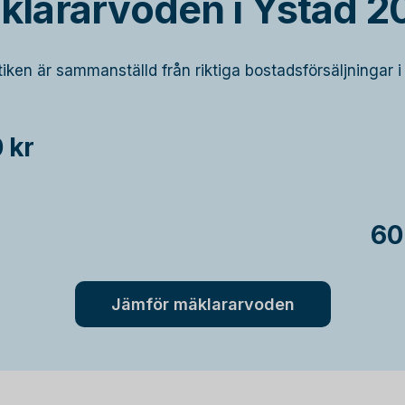
klararvoden i Ystad 2
tiken är sammanställd från riktiga bostadsförsäljningar i
 kr
60
Jämför mäklararvoden