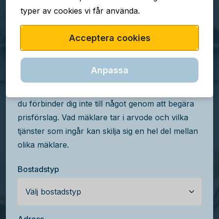
typer av cookies vi får använda.
TJÄNSTEN ÄR GRATIS
Acceptera cookies
Jämför mäklararvoden i
Viksjö
Anpassa
Få kostnadsfria prisförslag från mäklare i Viksjö,
du förbinder dig inte till något genom att begära
prisförslag. Vad mäklare tar i arvode och vilka
tjänster som ingår kan skilja sig en hel del mellan
olika mäklare.
Bostadstyp