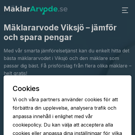
Mäklararvode Viksjö
– jämför
och spara pengar
Med vår smarta jämförelsetjänst kan du enkelt hitta det
bästa mäklararvodet i Viksjö och den mäklare som
passar dig bäst. Få prisförslag från flera olika mäklare –
helt gratis!
Cookies
Fyll i formuläret
Vi och våra partners använder cookies för att
Jämför arvoden
förbättra din upplevelse, analysera trafik och
Välj mäklare
anpassa innehåll i enlighet med vår
cookiepolicy. Du kan välja att acceptera alla
cookies eller anpassa dina inställningar för vilka