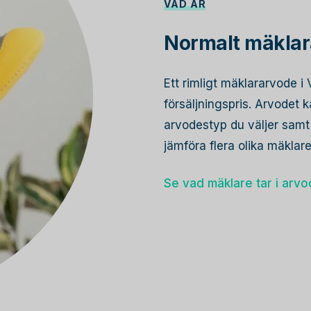
VAD ÄR
Normalt mäklar
Ett rimligt mäklararvode i
försäljningspris. Arvodet
arvodestyp du väljer samt 
jämföra flera olika mäkla
Se vad mäklare tar i arv