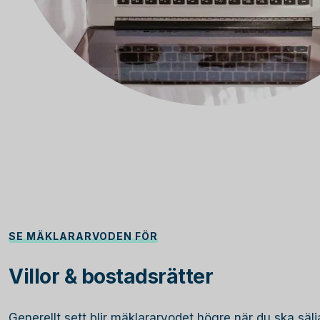
SE MÄKLARARVODEN FÖR
Villor & bostadsrätter
Generellt sett blir mäklararvodet högre när du ska sälja