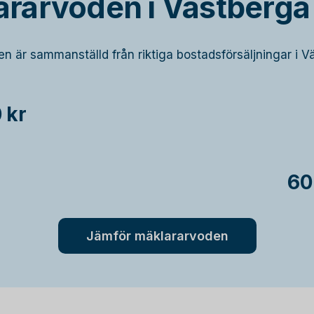
ararvoden i Västberga
ken är sammanställd från riktiga bostadsförsäljningar i V
 kr
60
Jämför mäklararvoden