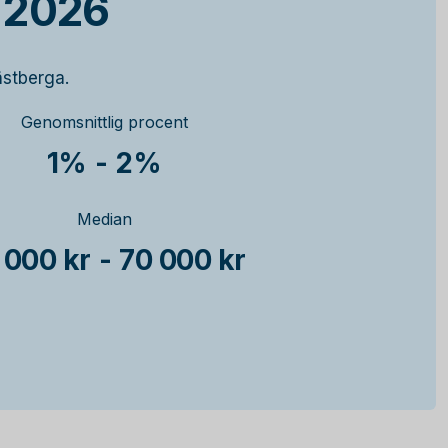
 2026
ästberga.
Genomsnittlig procent
1%
-
2%
Median
 000 kr
-
70 000 kr