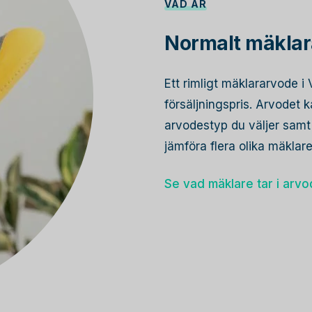
VAD ÄR
Normalt mäklar
Ett rimligt mäklararvode 
försäljningspris. Arvodet
arvodestyp du väljer samt 
jämföra flera olika mäkla
Se vad mäklare tar i arv