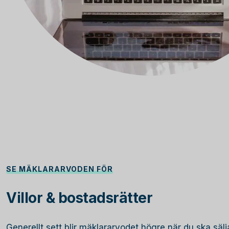
SE MÄKLARARVODEN FÖR
Villor & bostadsrätter
Generellt sett blir mäklararvodet högre när du ska sälja