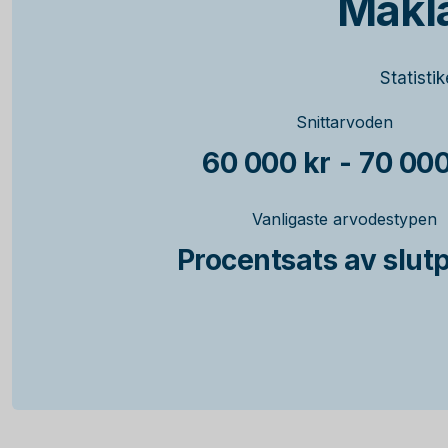
Mäkl
Statisti
Snittarvoden
60 000 kr
-
70 000
Vanligaste arvodestypen
Procentsats av slutp