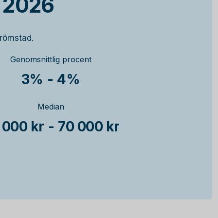
 2026
trömstad.
Genomsnittlig procent
3%
-
4%
Median
 000 kr
-
70 000 kr