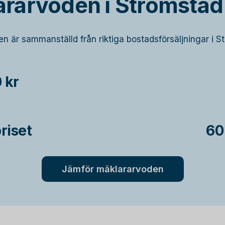
ararvoden i Strömstad
ken är sammanställd från riktiga bostadsförsäljningar i S
 kr
riset
60
Jämför mäklararvoden