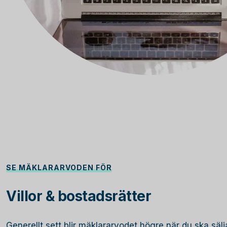
SE MÄKLARARVODEN FÖR
Villor & bostadsrätter
Generellt sett blir mäklararvodet högre när du ska sälja