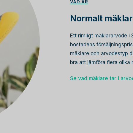
VAD ÄR
Normalt mäklar
Ett rimligt mäklararvode i
bostadens försäljningspri
mäklare och arvodestyp du
bra att jämföra flera olik
Se vad mäklare tar i arv