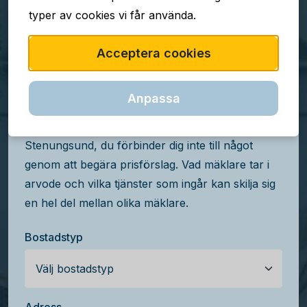
typer av cookies vi får använda.
TJÄNSTEN ÄR GRATIS
Acceptera cookies
Jämför mäklararvoden i
Stenungsund
Anpassa
Få kostnadsfria prisförslag från mäklare i
Stenungsund, du förbinder dig inte till något
genom att begära prisförslag. Vad mäklare tar i
arvode och vilka tjänster som ingår kan skilja sig
en hel del mellan olika mäklare.
Bostadstyp