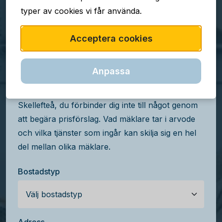
typer av cookies vi får använda.
TJÄNSTEN ÄR GRATIS
Acceptera cookies
Jämför mäklararvoden i
Skellefteå
Anpassa
Få kostnadsfria prisförslag från mäklare i
Skellefteå, du förbinder dig inte till något genom
att begära prisförslag. Vad mäklare tar i arvode
och vilka tjänster som ingår kan skilja sig en hel
del mellan olika mäklare.
Bostadstyp