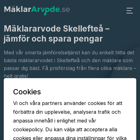
Mäklararvode Skellefteå
–
jämför och spara pengar
Med vår smarta jämförelsetjänst kan du enkelt hitta det
bästa mäklararvodet i Skellefteå och den mäklare som
passar dig bäst. Få prisförslag från flera olika mäklare –
helt gratis!
Cookies
Fyll i formuläret
Vi och våra partners använder cookies för att
Jämför arvoden
förbättra din upplevelse, analysera trafik och
Välj mäklare
anpassa innehåll i enlighet med vår
cookiepolicy. Du kan välja att acceptera alla
cookies eller anpassa dina inställningar för vilka