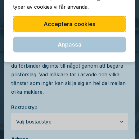
typer av cookies vi får använda.
TJÄNSTEN ÄR GRATIS
Acceptera cookies
Jämför mäklararvoden i
Sätra
Anpassa
Få kostnadsfria prisförslag från mäklare i Sätra,
du förbinder dig inte till något genom att begära
prisförslag. Vad mäklare tar i arvode och vilka
tjänster som ingår kan skilja sig en hel del mellan
olika mäklare.
Bostadstyp