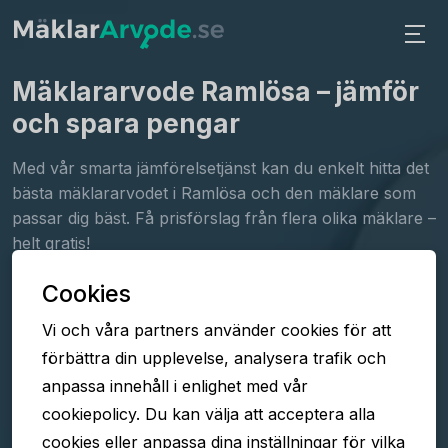
Mäklararvode Ramlösa
– jämför
och spara pengar
Med vår smarta jämförelsetjänst kan du enkelt hitta det
bästa mäklararvodet i Ramlösa och den mäklare som
passar dig bäst. Få prisförslag från flera olika mäklare –
helt gratis!
Cookies
Fyll i formuläret
Vi och våra partners använder cookies för att
Jämför arvoden
förbättra din upplevelse, analysera trafik och
Välj mäklare
anpassa innehåll i enlighet med vår
cookiepolicy. Du kan välja att acceptera alla
cookies eller anpassa dina inställningar för vilka