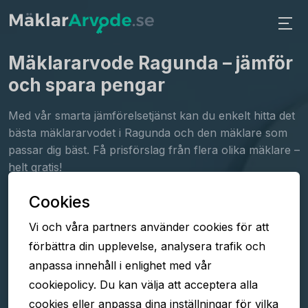
Mäklararvode Ragunda
– jämför
och spara pengar
Med vår smarta jämförelsetjänst kan du enkelt hitta det
bästa mäklararvodet i Ragunda och den mäklare som
passar dig bäst. Få prisförslag från flera olika mäklare –
helt gratis!
Cookies
Fyll i formuläret
Vi och våra partners använder cookies för att
Jämför arvoden
förbättra din upplevelse, analysera trafik och
Välj mäklare
anpassa innehåll i enlighet med vår
cookiepolicy. Du kan välja att acceptera alla
cookies eller anpassa dina inställningar för vilka