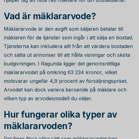
hjälper dig att hitta rätt mäklare för din bostadsaffär.
Vad är mäklararvode?
Mäklararvode är den avgift som säljaren betalar till
mäklaren för de tjänster som ingår i att sälja en bostad.
Tjänsterna kan inkludera allt från att värdera bostaden
och sätta ut annonser till att hålla visningar och sköta
budgivningen. I Ragunda ligger det genomsnittliga
mäklararvodet på omkring
63 234
kronor, vilket
motsvarar ungefär
4,9
procent av försäljningspriset.
Arvodet kan dock variera beroende på mäklare och
vilken typ av arvodesmodell du väljer.
Hur fungerar olika typer av
mäklararvoden?
Det finns flera olika sätt som mäklararvodet kan