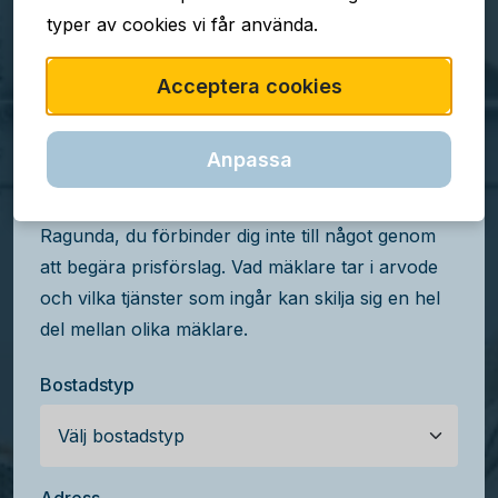
typer av cookies vi får använda.
TJÄNSTEN ÄR GRATIS
Acceptera cookies
Jämför mäklararvoden i
Ragunda
Anpassa
Få kostnadsfria prisförslag från mäklare i
Ragunda, du förbinder dig inte till något genom
att begära prisförslag. Vad mäklare tar i arvode
och vilka tjänster som ingår kan skilja sig en hel
del mellan olika mäklare.
Bostadstyp