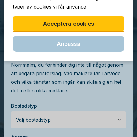
typer av cookies vi får använda.
TJÄNSTEN ÄR GRATIS
Acceptera cookies
Jämför mäklararvoden
på Norrmalm
Anpassa
Få kostnadsfria prisförslag från mäklare på
Norrmalm, du förbinder dig inte till något genom
att begära prisförslag. Vad mäklare tar i arvode
och vilka tjänster som ingår kan skilja sig en hel
del mellan olika mäklare.
Bostadstyp