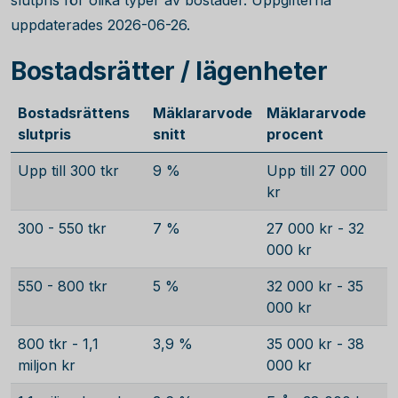
slutpris för olika typer av bostäder. Uppgifterna
uppdaterades 2026-06-26.
Bostadsrätter / lägenheter
Bostadsrättens
Mäklararvode
Mäklararvode
slutpris
snitt
procent
Upp till 300 tkr
9 %
Upp till 27 000
kr
300 - 550 tkr
7 %
27 000 kr - 32
000 kr
550 - 800 tkr
5 %
32 000 kr - 35
000 kr
800 tkr - 1,1
3,9 %
35 000 kr - 38
miljon kr
000 kr