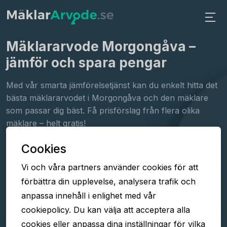
Mäklararvode Morgongåva
–
jämför och spara pengar
Med vår smarta jämförelsetjänst kan du enkelt hitta det
bästa mäklararvodet i Morgongåva och den mäklare
som passar dig bäst. Få prisförslag från flera olika
mäklare – helt gratis!
Cookies
Fyll i formuläret
Vi och våra partners använder cookies för att
Jämför arvoden
förbättra din upplevelse, analysera trafik och
Välj mäklare
anpassa innehåll i enlighet med vår
cookiepolicy. Du kan välja att acceptera alla
cookies eller anpassa dina inställningar för vilka