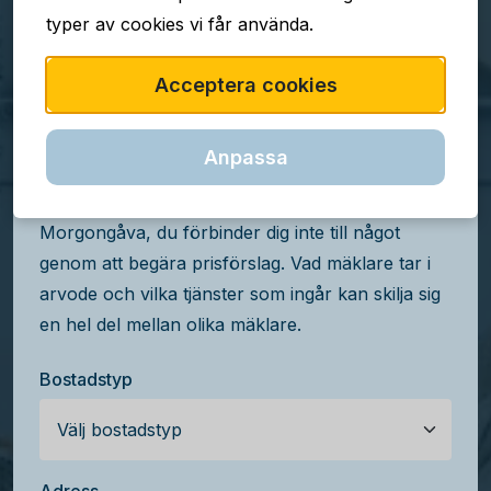
typer av cookies vi får använda.
TJÄNSTEN ÄR GRATIS
Acceptera cookies
Jämför mäklararvoden i
Morgongåva
Anpassa
Få kostnadsfria prisförslag från mäklare i
Morgongåva, du förbinder dig inte till något
genom att begära prisförslag. Vad mäklare tar i
arvode och vilka tjänster som ingår kan skilja sig
en hel del mellan olika mäklare.
Bostadstyp