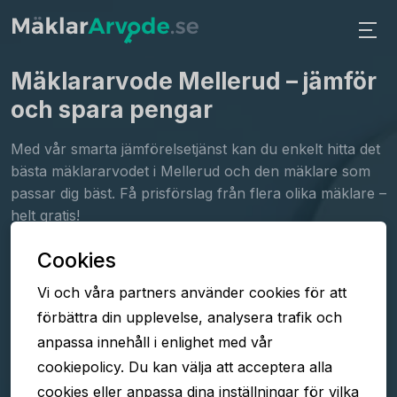
Mäklararvode Mellerud
– jämför
och spara pengar
Med vår smarta jämförelsetjänst kan du enkelt hitta det
bästa mäklararvodet i Mellerud och den mäklare som
passar dig bäst. Få prisförslag från flera olika mäklare –
helt gratis!
Cookies
Fyll i formuläret
Vi och våra partners använder cookies för att
Jämför arvoden
förbättra din upplevelse, analysera trafik och
Välj mäklare
anpassa innehåll i enlighet med vår
cookiepolicy. Du kan välja att acceptera alla
cookies eller anpassa dina inställningar för vilka