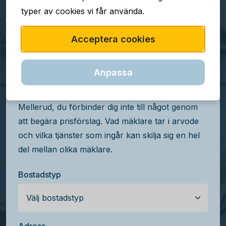
typer av cookies vi får använda.
TJÄNSTEN ÄR GRATIS
Acceptera cookies
Jämför mäklararvoden i
Mellerud
Anpassa
Få kostnadsfria prisförslag från mäklare i
Mellerud, du förbinder dig inte till något genom
att begära prisförslag. Vad mäklare tar i arvode
och vilka tjänster som ingår kan skilja sig en hel
del mellan olika mäklare.
Bostadstyp