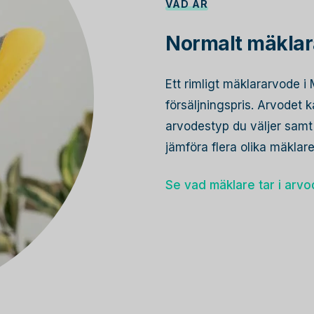
VAD ÄR
Normalt mäklar
Ett rimligt mäklararvode 
försäljningspris. Arvodet
arvodestyp du väljer samt 
jämföra flera olika mäkla
Se vad mäklare tar i arv