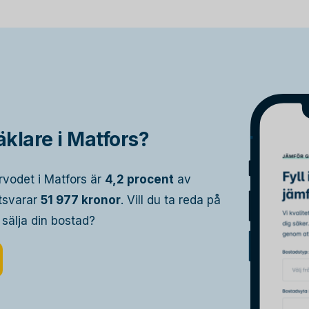
klare i Matfors?
rvodet i Matfors är
4,2 procent
av
otsvarar
51 977 kronor
. Vill du ta reda på
 sälja din bostad?