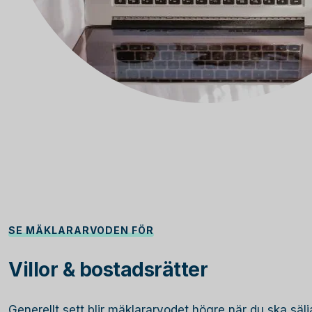
SE MÄKLARARVODEN FÖR
Villor & bostadsrätter
Generellt sett blir mäklararvodet högre när du ska sälja