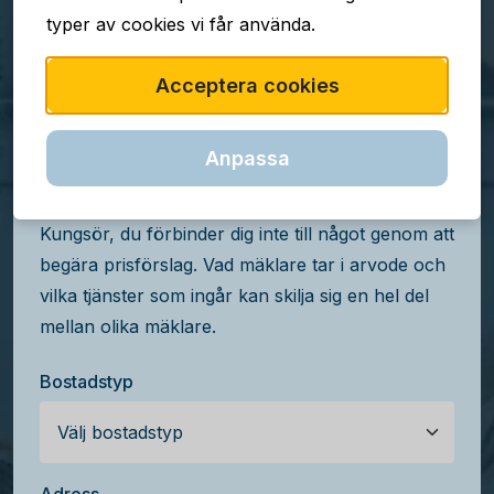
typer av cookies vi får använda.
TJÄNSTEN ÄR GRATIS
Acceptera cookies
Jämför mäklararvoden i
Kungsör
Anpassa
Få kostnadsfria prisförslag från mäklare i
Kungsör, du förbinder dig inte till något genom att
begära prisförslag. Vad mäklare tar i arvode och
vilka tjänster som ingår kan skilja sig en hel del
mellan olika mäklare.
Bostadstyp