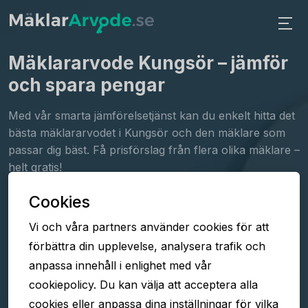
Mäklararvode Kungsör
– jämför
och spara pengar
Med vår smarta jämförelsetjänst kan du enkelt hitta det
bästa mäklararvodet i Kungsör och den mäklare som
passar dig bäst. Få prisförslag från flera olika mäklare –
helt gratis!
Cookies
Fyll i formuläret
Vi och våra partners använder cookies för att
Jämför arvoden
förbättra din upplevelse, analysera trafik och
Välj mäklare
anpassa innehåll i enlighet med vår
cookiepolicy. Du kan välja att acceptera alla
cookies eller anpassa dina inställningar för vilka