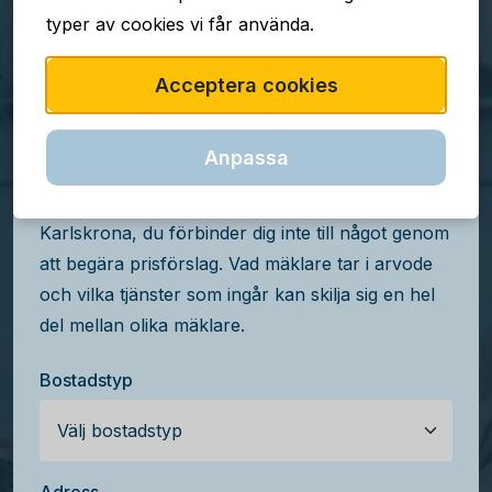
typer av cookies vi får använda.
TJÄNSTEN ÄR GRATIS
Acceptera cookies
Jämför mäklararvoden i
Karlskrona
Anpassa
Få kostnadsfria prisförslag från mäklare i
Karlskrona, du förbinder dig inte till något genom
att begära prisförslag. Vad mäklare tar i arvode
och vilka tjänster som ingår kan skilja sig en hel
del mellan olika mäklare.
Bostadstyp