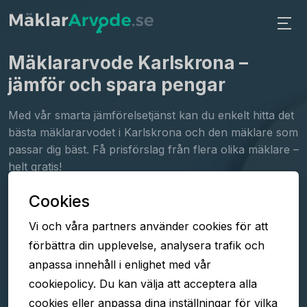
Mäklararvode Karlskrona
–
jämför och spara pengar
Med vår smarta jämförelsetjänst kan du enkelt hitta det
bästa mäklararvodet i Karlskrona och den mäklare som
passar dig bäst. Få prisförslag från flera olika mäklare –
helt gratis!
Cookies
Fyll i formuläret
Vi och våra partners använder cookies för att
Jämför arvoden
förbättra din upplevelse, analysera trafik och
Välj mäklare
anpassa innehåll i enlighet med vår
cookiepolicy. Du kan välja att acceptera alla
cookies eller anpassa dina inställningar för vilka