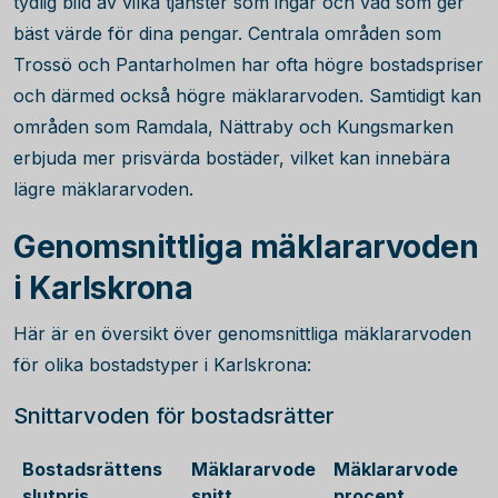
tydlig bild av vilka tjänster som ingår och vad som ger
bäst värde för dina pengar. Centrala områden som
Trossö och Pantarholmen har ofta högre bostadspriser
och därmed också högre mäklararvoden. Samtidigt kan
områden som Ramdala, Nättraby och Kungsmarken
erbjuda mer prisvärda bostäder, vilket kan innebära
lägre mäklararvoden.
Genomsnittliga mäklararvoden
i Karlskrona
Här är en översikt över genomsnittliga mäklararvoden
för olika bostadstyper i Karlskrona:
Snittarvoden för bostadsrätter
Bostadsrättens
Mäklararvode
Mäklararvode
slutpris
snitt
procent