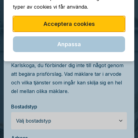
typer av cookies vi får använda.
TJÄNSTEN ÄR GRATIS
Acceptera cookies
Jämför mäklararvoden i
Karlskoga
Anpassa
Få kostnadsfria prisförslag från mäklare i
Karlskoga, du förbinder dig inte till något genom
att begära prisförslag. Vad mäklare tar i arvode
och vilka tjänster som ingår kan skilja sig en hel
del mellan olika mäklare.
Bostadstyp