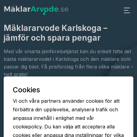
Mäklararvode Karlskoga
–
jämför och spara pengar
Med vår smarta jämförelsetjänst kan du enkelt hitta det
bästa mäklararvodet i Karlskoga och den mäklare som
passar dig bäst. Få prisförslag från flera olika mäklare –
helt gratis!
Cookies
Fyll i formuläret
Vi och våra partners använder cookies för att
Jämför arvoden
förbättra din upplevelse, analysera trafik och
Välj mäklare
anpassa innehåll i enlighet med vår
cookiepolicy. Du kan välja att acceptera alla
cookies eller anpassa dina inställningar för vilka