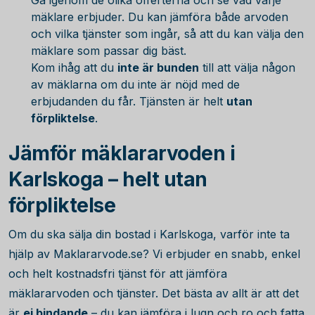
Gå igenom de olika offerterna och se vad varje
mäklare erbjuder. Du kan jämföra både arvoden
och vilka tjänster som ingår, så att du kan välja den
mäklare som passar dig bäst.
Kom ihåg att du
inte är bunden
till att välja någon
av mäklarna om du inte är nöjd med de
erbjudanden du får. Tjänsten är helt
utan
förpliktelse
.
Jämför mäklararvoden i
Karlskoga – helt utan
förpliktelse
Om du ska sälja din bostad i Karlskoga, varför inte ta
hjälp av Maklararvode.se? Vi erbjuder en snabb, enkel
och helt kostnadsfri tjänst för att jämföra
mäklararvoden och tjänster. Det bästa av allt är att det
är
ej bindande
– du kan jämföra i lugn och ro och fatta