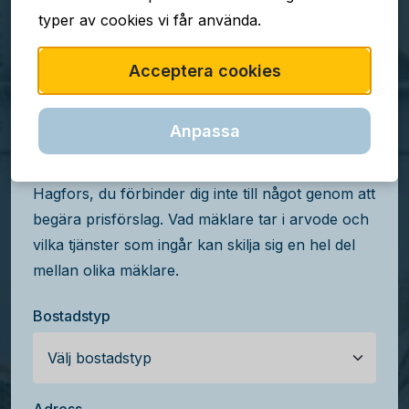
typer av cookies vi får använda.
TJÄNSTEN ÄR GRATIS
Acceptera cookies
Jämför mäklararvoden i
Hagfors
Anpassa
Få kostnadsfria prisförslag från mäklare i
Hagfors, du förbinder dig inte till något genom att
begära prisförslag. Vad mäklare tar i arvode och
vilka tjänster som ingår kan skilja sig en hel del
mellan olika mäklare.
Bostadstyp