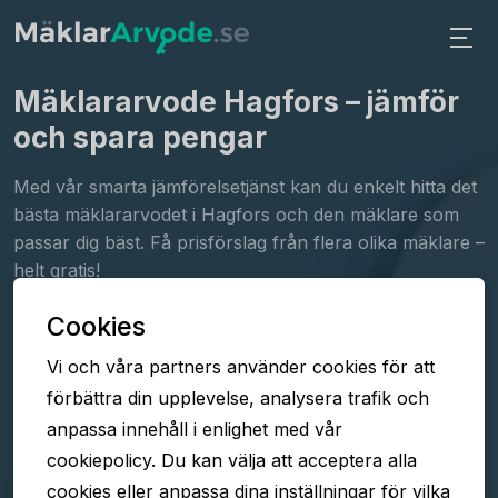
Mäklararvode Hagfors
– jämför
och spara pengar
Med vår smarta jämförelsetjänst kan du enkelt hitta det
bästa mäklararvodet i Hagfors och den mäklare som
passar dig bäst. Få prisförslag från flera olika mäklare –
helt gratis!
Cookies
Fyll i formuläret
Vi och våra partners använder cookies för att
Jämför arvoden
förbättra din upplevelse, analysera trafik och
Välj mäklare
anpassa innehåll i enlighet med vår
cookiepolicy. Du kan välja att acceptera alla
cookies eller anpassa dina inställningar för vilka