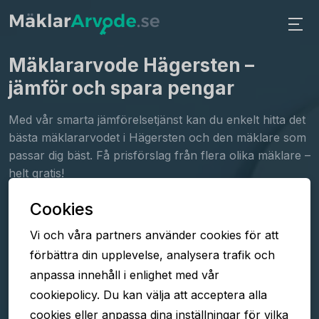
Mäklararvode Hägersten
–
jämför och spara pengar
Med vår smarta jämförelsetjänst kan du enkelt hitta det
bästa mäklararvodet i Hägersten och den mäklare som
passar dig bäst. Få prisförslag från flera olika mäklare –
helt gratis!
Cookies
Fyll i formuläret
Vi och våra partners använder cookies för att
Jämför arvoden
förbättra din upplevelse, analysera trafik och
Välj mäklare
anpassa innehåll i enlighet med vår
cookiepolicy. Du kan välja att acceptera alla
cookies eller anpassa dina inställningar för vilka