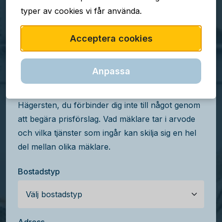
typer av cookies vi får använda.
TJÄNSTEN ÄR GRATIS
Acceptera cookies
Jämför mäklararvoden i
Hägersten
Anpassa
Få kostnadsfria prisförslag från mäklare i
Hägersten, du förbinder dig inte till något genom
att begära prisförslag. Vad mäklare tar i arvode
och vilka tjänster som ingår kan skilja sig en hel
del mellan olika mäklare.
Bostadstyp