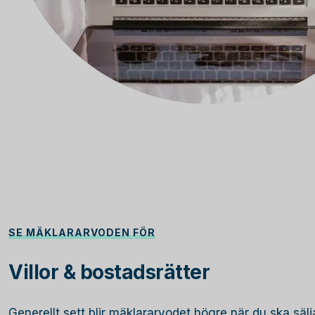
SE MÄKLARARVODEN FÖR
Villor & bostadsrätter
Generellt sett blir mäklararvodet högre när du ska sälja