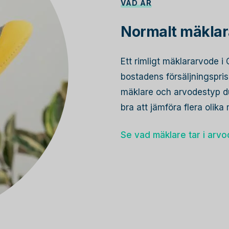
VAD ÄR
Normalt mäklar
Ett rimligt mäklararvode 
bostadens försäljningspri
mäklare och arvodestyp du
bra att jämföra flera olik
Se vad mäklare tar i arv