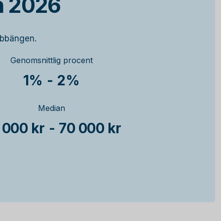
n 2026
Gubbängen.
Genomsnittlig procent
1%
-
2%
Median
 000 kr
-
70 000 kr