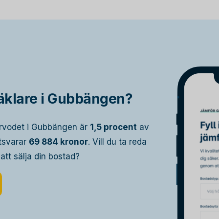
äklare i Gubbängen?
arvodet i Gubbängen är
1,5 procent
av
otsvarar
69 884 kronor
. Vill du ta reda
 att sälja din bostad?