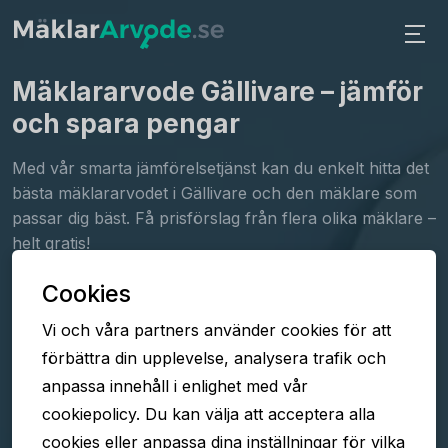
Mäklararvode Gällivare
– jämför
och spara pengar
Med vår smarta jämförelsetjänst kan du enkelt hitta det
bästa mäklararvodet i Gällivare och den mäklare som
passar dig bäst. Få prisförslag från flera olika mäklare –
helt gratis!
Cookies
Fyll i formuläret
Vi och våra partners använder cookies för att
Jämför arvoden
förbättra din upplevelse, analysera trafik och
Välj mäklare
anpassa innehåll i enlighet med vår
cookiepolicy. Du kan välja att acceptera alla
cookies eller anpassa dina inställningar för vilka