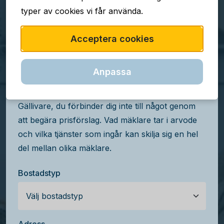
typer av cookies vi får använda.
TJÄNSTEN ÄR GRATIS
Acceptera cookies
Jämför mäklararvoden i
Gällivare
Anpassa
Få kostnadsfria prisförslag från mäklare i
Gällivare, du förbinder dig inte till något genom
att begära prisförslag. Vad mäklare tar i arvode
och vilka tjänster som ingår kan skilja sig en hel
del mellan olika mäklare.
Bostadstyp