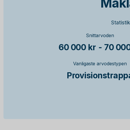
Mäkl
Statisti
Snittarvoden
60 000 kr
-
70 000
Vanligaste arvodestypen
Provisionstrapp