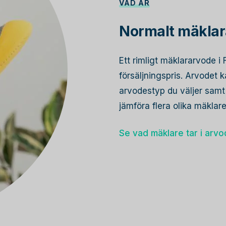
VAD ÄR
Normalt mäklar
Ett rimligt mäklararvode 
försäljningspris. Arvodet
arvodestyp du väljer samt 
jämföra flera olika mäkla
Se vad mäklare tar i arv