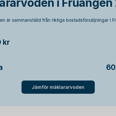
ararvoden i Fruängen
ken är sammanställd från riktiga bostadsförsäljningar i 
 kr
a
60
Jämför mäklararvoden