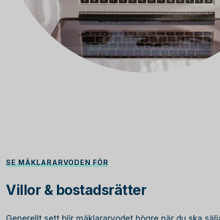
SE MÄKLARARVODEN FÖR
Villor & bostadsrätter
Generellt sett blir mäklararvodet högre när du ska sälja