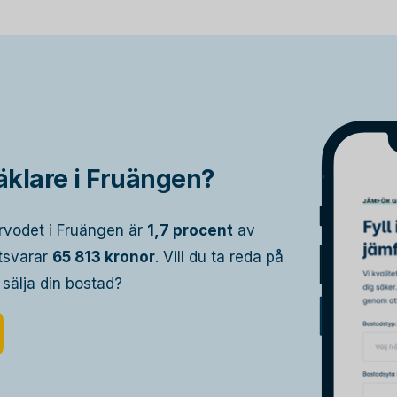
äklare i Fruängen?
rvodet i Fruängen är
1,7 procent
av
otsvarar
65 813 kronor
. Vill du ta reda på
 sälja din bostad?