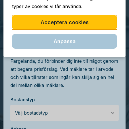
typer av cookies vi får använda.
TJÄNSTEN ÄR GRATIS
Acceptera cookies
Jämför mäklararvoden i
Färgelanda
Anpassa
Få kostnadsfria prisförslag från mäklare i
Färgelanda, du förbinder dig inte till något genom
att begära prisförslag. Vad mäklare tar i arvode
och vilka tjänster som ingår kan skilja sig en hel
del mellan olika mäklare.
Bostadstyp