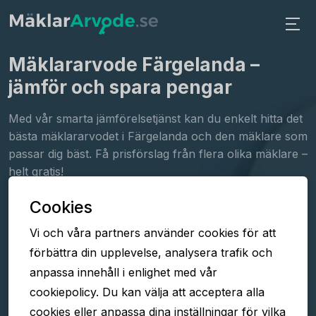
Mäklararvode Färgelanda
–
jämför och spara pengar
Med vår smarta jämförelsetjänst kan du enkelt hitta det
bästa mäklararvodet i Färgelanda och den mäklare som
passar dig bäst. Få prisförslag från flera olika mäklare –
helt gratis!
Cookies
Fyll i formuläret
Vi och våra partners använder cookies för att
Jämför arvoden
förbättra din upplevelse, analysera trafik och
Välj mäklare
anpassa innehåll i enlighet med vår
cookiepolicy. Du kan välja att acceptera alla
cookies eller anpassa dina inställningar för vilka