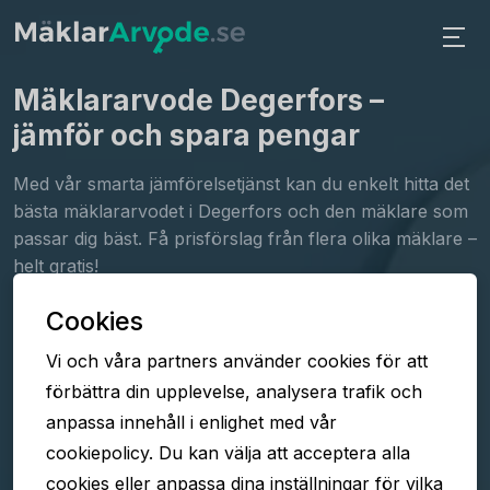
Mäklararvode Degerfors
–
jämför och spara pengar
Med vår smarta jämförelsetjänst kan du enkelt hitta det
bästa mäklararvodet i Degerfors och den mäklare som
passar dig bäst. Få prisförslag från flera olika mäklare –
helt gratis!
Cookies
Fyll i formuläret
Vi och våra partners använder cookies för att
Jämför arvoden
förbättra din upplevelse, analysera trafik och
Välj mäklare
anpassa innehåll i enlighet med vår
cookiepolicy. Du kan välja att acceptera alla
cookies eller anpassa dina inställningar för vilka