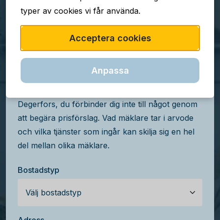
typer av cookies vi får använda.
TJÄNSTEN ÄR GRATIS
Acceptera cookies
Jämför mäklararvoden i
Degerfors
Anpassa
Få kostnadsfria prisförslag från mäklare i
Degerfors, du förbinder dig inte till något genom
att begära prisförslag. Vad mäklare tar i arvode
och vilka tjänster som ingår kan skilja sig en hel
del mellan olika mäklare.
Bostadstyp