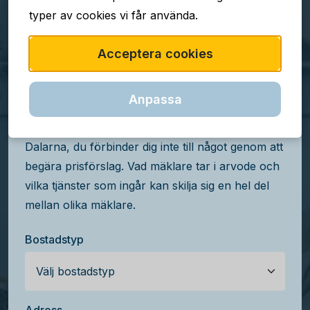
typer av cookies vi får använda.
TJÄNSTEN ÄR GRATIS
Acceptera cookies
Jämför mäklararvoden i
Dalarna
Anpassa
Få kostnadsfria prisförslag från mäklare i
Dalarna, du förbinder dig inte till något genom att
begära prisförslag. Vad mäklare tar i arvode och
vilka tjänster som ingår kan skilja sig en hel del
mellan olika mäklare.
Bostadstyp