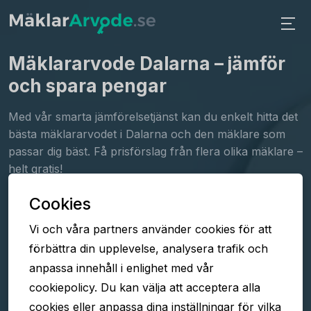
Mäklararvode Dalarna
– jämför
och spara pengar
Med vår smarta jämförelsetjänst kan du enkelt hitta det
bästa mäklararvodet i Dalarna och den mäklare som
passar dig bäst. Få prisförslag från flera olika mäklare –
helt gratis!
Cookies
Fyll i formuläret
Vi och våra partners använder cookies för att
Jämför arvoden
förbättra din upplevelse, analysera trafik och
Välj mäklare
anpassa innehåll i enlighet med vår
cookiepolicy. Du kan välja att acceptera alla
cookies eller anpassa dina inställningar för vilka