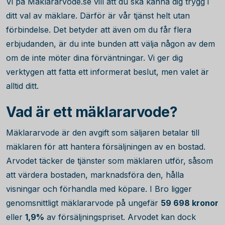
Vi på Maklararvode.se vill att du ska känna dig trygg i
ditt val av mäklare. Därför är vår tjänst helt utan
förbindelse. Det betyder att även om du får flera
erbjudanden, är du inte bunden att välja någon av dem
om de inte möter dina förväntningar. Vi ger dig
verktygen att fatta ett informerat beslut, men valet är
alltid ditt.
Vad är ett mäklararvode?
Mäklararvode är den avgift som säljaren betalar till
mäklaren för att hantera försäljningen av en bostad.
Arvodet täcker de tjänster som mäklaren utför, såsom
att värdera bostaden, marknadsföra den, hålla
visningar och förhandla med köpare. I Bro ligger
genomsnittligt mäklararvode på ungefär
59 698
kronor
eller
1,9
%
av försäljningspriset. Arvodet kan dock