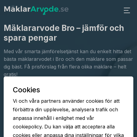
Mäklararvode Bro
– jämför och
spara pengar
Med vår smarta jämförelsetjänst kan du enkelt hitta det
bästa mäklararvodet i Bro och den mäklare som passar
dig bäst. Få prisförslag från flera olika mäklare – helt
gratis!
Cookies
Fyll i formuläret
Vi och våra partners använder cookies för att
Jämför arvoden
förbättra din upplevelse, analysera trafik och
Välj mäklare
anpassa innehåll i enlighet med vår
cookiepolicy. Du kan välja att acceptera alla
cookies eller anpassa dina inställningar för vilka