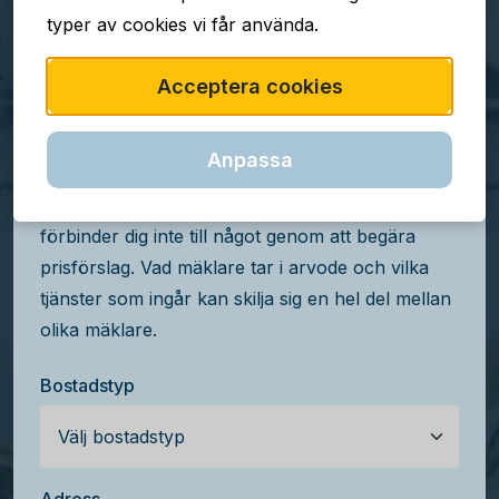
typer av cookies vi får använda.
TJÄNSTEN ÄR GRATIS
Acceptera cookies
Jämför mäklararvoden i
Bro
Anpassa
Få kostnadsfria prisförslag från mäklare i Bro, du
förbinder dig inte till något genom att begära
prisförslag. Vad mäklare tar i arvode och vilka
tjänster som ingår kan skilja sig en hel del mellan
olika mäklare.
Bostadstyp