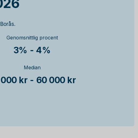
026
 Borås.
Genomsnittlig procent
3%
-
4%
Median
 000 kr
-
60 000 kr