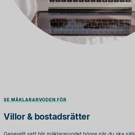
SE MÄKLARARVODEN FÖR
Villor & bostadsrätter
Generellt sett blir mäklararvodet högre när du ska sälja