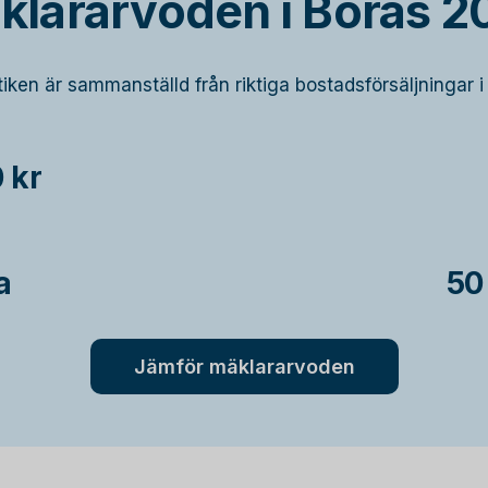
klararvoden i Borås 2
tiken är sammanställd från riktiga bostadsförsäljningar i
 kr
a
50
Jämför mäklararvoden