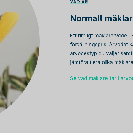
VAD ÄR
Normalt mäklar
Ett rimligt mäklararvode 
försäljningspris. Arvodet
arvodestyp du väljer samt 
jämföra flera olika mäkla
Se vad mäklare tar i arv