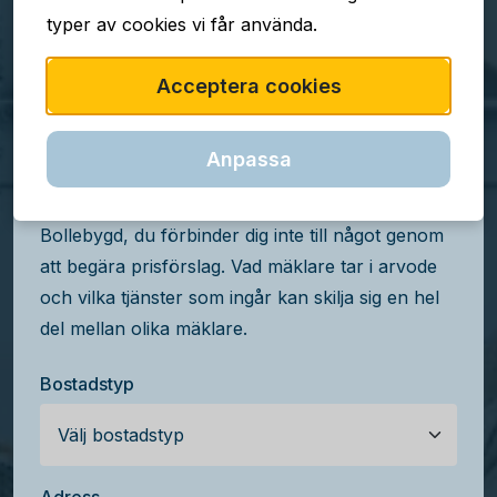
typer av cookies vi får använda.
TJÄNSTEN ÄR GRATIS
Acceptera cookies
Jämför mäklararvoden i
Bollebygd
Anpassa
Få kostnadsfria prisförslag från mäklare i
Bollebygd, du förbinder dig inte till något genom
att begära prisförslag. Vad mäklare tar i arvode
och vilka tjänster som ingår kan skilja sig en hel
del mellan olika mäklare.
Bostadstyp