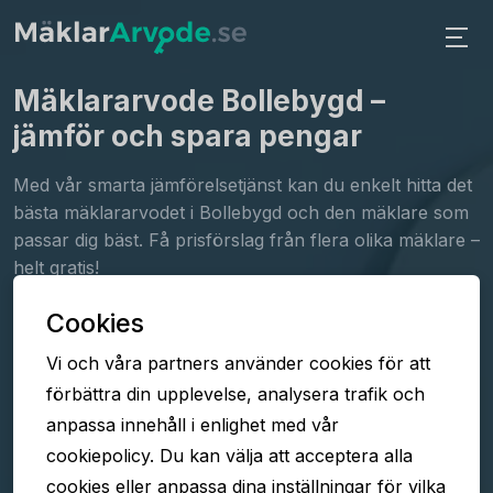
Mäklararvode Bollebygd
–
jämför och spara pengar
Med vår smarta jämförelsetjänst kan du enkelt hitta det
bästa mäklararvodet i Bollebygd och den mäklare som
passar dig bäst. Få prisförslag från flera olika mäklare –
helt gratis!
Cookies
Fyll i formuläret
Vi och våra partners använder cookies för att
Jämför arvoden
förbättra din upplevelse, analysera trafik och
Välj mäklare
anpassa innehåll i enlighet med vår
cookiepolicy. Du kan välja att acceptera alla
cookies eller anpassa dina inställningar för vilka