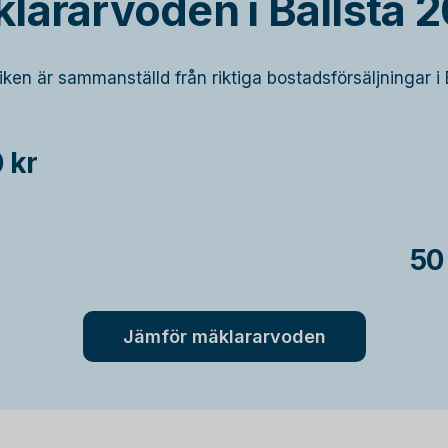
lararvoden i Bällsta 
tiken är sammanställd från riktiga bostadsförsäljningar i B
 kr
50
Jämför mäklararvoden