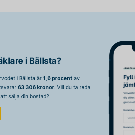
klare i Bällsta?
vodet i Bällsta är
1,6 procent
av
otsvarar
63 306 kronor
. Vill du ta reda
 att sälja din bostad?