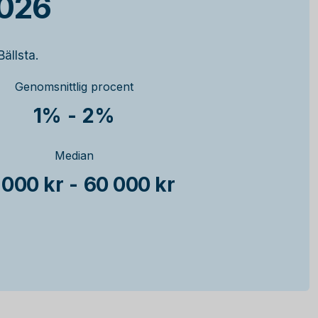
2026
ällsta.
Genomsnittlig procent
1%
-
2%
Median
 000 kr
-
60 000 kr