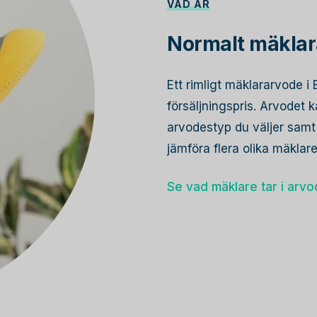
VAD ÄR
Normalt mäklara
Ett rimligt mäklararvode i
försäljningspris. Arvodet
arvodestyp du väljer samt 
jämföra flera olika mäkla
Se vad mäklare tar i arv