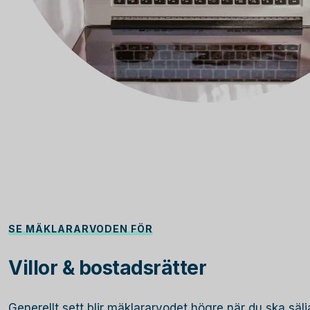
SE MÄKLARARVODEN FÖR
Villor & bostadsrätter
Generellt sett blir mäklararvodet högre när du ska sälja