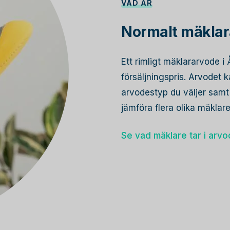
VAD ÄR
Normalt mäklar
Ett rimligt mäklararvode 
försäljningspris. Arvodet
arvodestyp du väljer samt 
jämföra flera olika mäkla
Se vad mäklare tar i arv