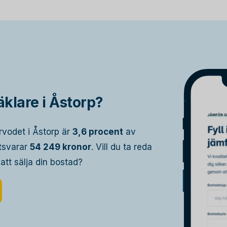
klare i Åstorp?
rvodet i Åstorp är
3,6 procent
av
otsvarar
54 249 kronor
. Vill du ta reda
 att sälja din bostad?