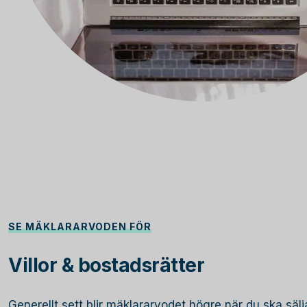
SE MÄKLARARVODEN FÖR
Villor & bostadsrätter
Generellt sett blir mäklararvodet högre när du ska sälja