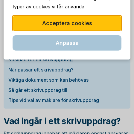
försäljningsprocess.
typer av cookies vi får använda.
INNEHÅLL
Acceptera cookies
Vad ingår i ett skrivuppdrag?
Anpassa
Fördelar med mäklare vid kontraktsskrivning
Kostnad för ett skrivuppdrag
När passar ett skrivuppdrag?
Viktiga dokument som kan behövas
Så går ett skrivuppdrag till
Tips vid val av mäklare för skrivuppdrag
Vad ingår i ett skrivuppdrag?
Ett skrivuppdrag innebär att mäklaren endast ansvarar