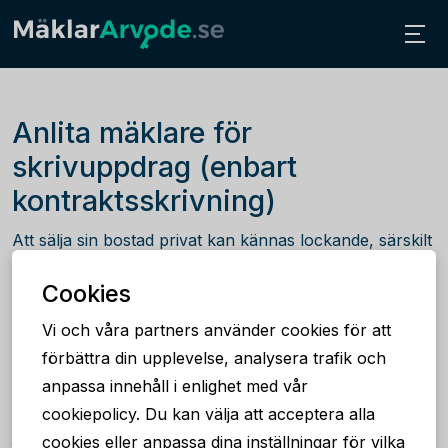
Anlita mäklare för
skrivuppdrag (enbart
kontraktsskrivning)
Att sälja sin bostad privat kan kännas lockande, särskilt
om du redan har hittat en köpare. Men även om du
Cookies
och köparen är överens om pris och villkor, är det
viktigt att allt blir korrekt hanterat juridiskt. Därför väljer
Vi och våra partners använder cookies för att
många att anlita en mäklare för
enbart
förbättra din upplevelse, analysera trafik och
kontraktsskrivning
, även kallat
skrivuppdrag
. Det är
anpassa innehåll i enlighet med vår
ett smidigt sätt att få professionell hjälp med det
cookiepolicy. Du kan välja att acceptera alla
juridiska – utan att betala för en hel
cookies eller anpassa dina inställningar för vilka